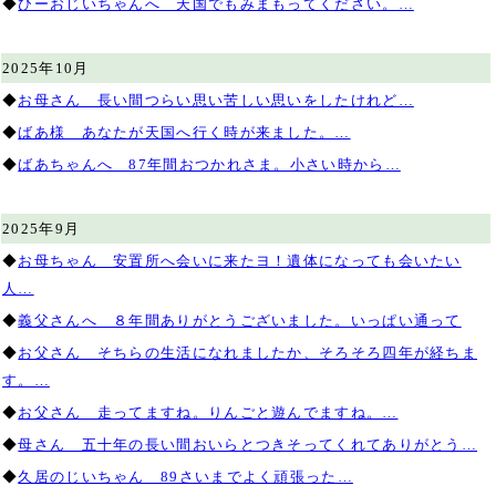
◆
ひーおじいちゃんへ 天国でもみまもってください。…
2025年10月
◆
お母さん 長い間つらい思い苦しい思いをしたけれど…
◆
ばあ様 あなたが天国へ行く時が来ました。…
◆
ばあちゃんへ 87年間おつかれさま。小さい時から…
2025年9月
◆
お母ちゃん 安置所へ会いに来たヨ！遺体になっても会いたい
人…
◆
義父さんへ ８年間ありがとうございました。いっぱい通って
◆
お父さん そちらの生活になれましたか、そろそろ四年が経ちま
す。…
◆
お父さん 走ってますね。りんごと遊んでますね。…
◆
母さん 五十年の長い間おいらとつきそってくれてありがとう…
◆
久居のじいちゃん 89さいまでよく頑張った…