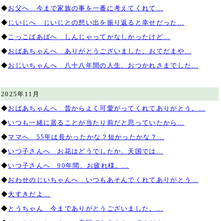
◆
お父へ 今まで家族の事を一番に考えてくれて…
◆
じいじへ じいじとの想い出を振り返ると幸せだった…
◆
こっこばあばへ しんじゃってかなしかったけど…
◆
おばあちゃんへ ありがとうございました。おてだまや…
◆
おじいちゃんへ 八十八年間の人生、おつかれさまでした…
2025年11月
◆
おばあちゃんへ 昔からよく可愛がってくれてありがとう。…
◆
いつも一緒に居ることが当たり前だと思っていたから…
◆
ママへ 55年は長かったかな？短かったかな？…
◆
いつ子さんへ お花はどうでしたか、天国では…
◆
いつ子さんへ 90年間、お疲れ様。…
◆
おわせのじいちゃんへ いつもあそんでくれてありがとう…
◆
大すきだよ…
◆
とうちゃん 今までありがとうございました。…