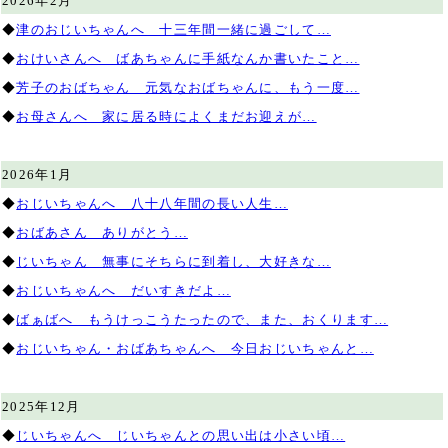
2026年2月
◆
津のおじいちゃんへ 十三年間一緒に過ごして…
◆
おけいさんへ ばあちゃんに手紙なんか書いたこと…
◆
芳子のおばちゃん 元気なおばちゃんに、もう一度…
◆
お母さんへ 家に居る時によくまだお迎えが…
2026年1月
◆
おじいちゃんへ 八十八年間の長い人生…
◆
おばあさん ありがとう…
◆
じいちゃん 無事にそちらに到着し、大好きな…
◆
おじいちゃんへ だいすきだよ…
◆
ばぁばへ もうけっこうたったので、また、おくります…
◆
おじいちゃん・おばあちゃんへ 今日おじいちゃんと…
2025年12月
◆
じいちゃんへ じいちゃんとの思い出は小さい頃…