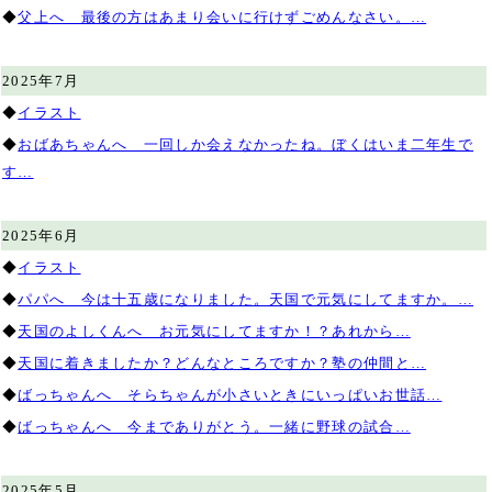
◆
父上へ 最後の方はあまり会いに行けずごめんなさい。…
2025年7月
◆
イラスト
◆
おばあちゃんへ 一回しか会えなかったね。ぼくはいま二年生で
す…
2025年6月
◆
イラスト
◆
パパへ 今は十五歳になりました。天国で元気にしてますか。…
◆
天国のよしくんへ お元気にしてますか！？あれから…
◆
天国に着きましたか？どんなところですか？塾の仲間と…
◆
ばっちゃんへ そらちゃんが小さいときにいっぱいお世話…
◆
ばっちゃんへ 今までありがとう。一緒に野球の試合…
2025年5月