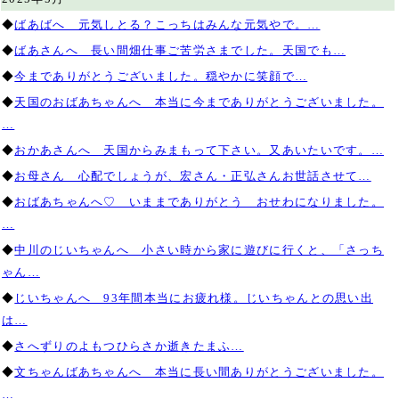
◆
ばあばへ 元気しとる？こっちはみんな元気やで。…
◆
ばあさんへ 長い間畑仕事ご苦労さまでした。天国でも…
◆
今までありがとうございました。穏やかに笑顔で…
◆
天国のおばあちゃんへ 本当に今までありがとうございました。
…
◆
おかあさんへ 天国からみまもって下さい。又あいたいです。…
◆
お母さん 心配でしょうが、宏さん・正弘さんお世話させて…
◆
おばあちゃんへ♡ いままでありがとう おせわになりました。
…
◆
中川のじいちゃんへ 小さい時から家に遊びに行くと、「さっち
ゃん…
◆
じいちゃんへ 93年間本当にお疲れ様。じいちゃんとの思い出
は…
◆
さへずりのよもつひらさか逝きたまふ…
◆
文ちゃんばあちゃんへ 本当に長い間ありがとうございました。
…