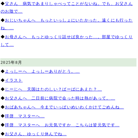
◆
父さん 病気であまりしゃべってことがないね。でも、お父さん
のお陰で…
◆
おじいちゃんへ もっといっしょにいたかった。遠くにも行った
ね、…
◆
お母さんへ もっとゆっくり話せば良かった…。部屋でゆっくり
して…
2025年8月
◆
よっしーへ よっしーありがとう。…
◆
イラスト
◆
じーじへ 天国はたのしい？ばーばにあえた？…
◆
お父さんへ 二日前に病院で会った時は熱があって。…
◆
おばあちゃんへ 今までいっぱいめいわくかけてごめんね…
◆
拝啓 マスターへ…
◆
拝啓 マスターへ お元気ですか こちらは皆元気です…
◆
お父さん、ゆっくり休んでね…