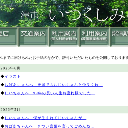
れまでに届けられたお手紙のなかで、許可いただいたものを公開しておりま
2026年6月
◆
イラスト
◆
おばあちゃんへ 天国でもおじいちゃんと仲良くね…
◆
じいちゃんへ 99年の長い人生お疲れ様でした…
2026年5月
◆
じいちゃんへ 僕が生まれてじいちゃんが…
◆
おばあちゃんへ きつい言葉を言ってごめんね…